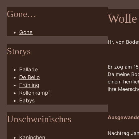
Gone…
Wolle
Gone
Hr. von Bödef
Storys
Er zog am 15.
Ballade
Da meine Bock
De Bello
einem herrli
Frühling
ihre Meerschw
Rollenkampf
Babys
Unschweinisches
Ausgewande
Nachtrag Ja
Kaninchen