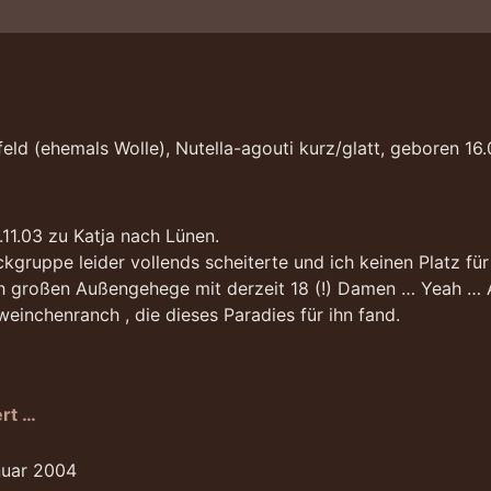
eld (ehemals Wolle), Nutella-agouti kurz/glatt, geboren 16.
11.03 zu Katja nach Lünen.
gruppe leider vollends scheiterte und ich keinen Platz für v
ch großen Außengehege mit derzeit 18 (!) Damen … Yeah … An
einchenranch , die dieses Paradies für ihn fand.
rt …
nuar 2004