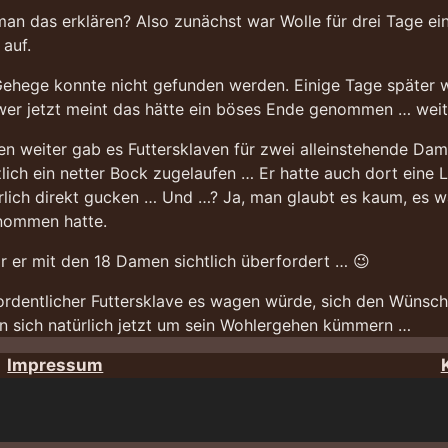
 man das erklären? Also zunächst war Wolle für drei Tage e
auf.
Gehege konnte nicht gefunden werden. Einige Tage später w
wer jetzt meint das hätte ein böses Ende genommen … weit 
en weiter gab es Futtersklaven für zwei alleinstehende Dam
zlich ein netter Bock zugelaufen … Er hatte auch dort ein
rlich direkt gucken … Und …? Ja, man glaubt es kaum, es wa
ommen hatte.
r er mit den 18 Damen sichtlich überfordert … 😉
ordentlicher Futtersklave es wagen würde, sich den Wünsch
n sich natürlich jetzt um sein Wohlergehen kümmern …
Impressum