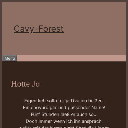
Zum
Inhalt
springen
Cavy-Forest
Menü
Hotte Jo
Eigentlich sollte er ja Dvalinn heißen.
Ein ehrwürdiger und passender Name!
Fünf Stunden hieß er auch so…
Doch immer wenn ich ihn ansprach,
wollte mir der Name nicht über die Lippen